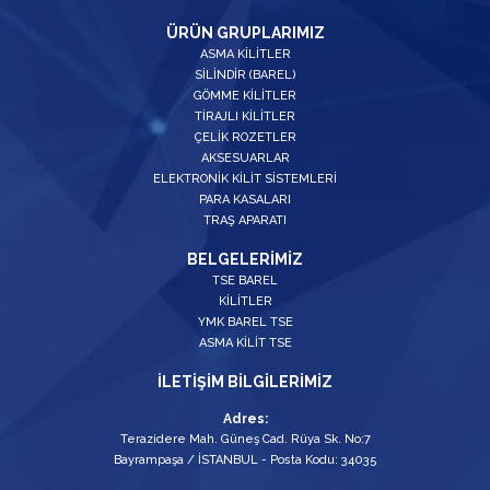
ÜRÜN GRUPLARIMIZ
ASMA KİLİTLER
SİLİNDİR (BAREL)
GÖMME KİLİTLER
TİRAJLI KİLİTLER
ÇELİK ROZETLER
AKSESUARLAR
ELEKTRONİK KİLİT SİSTEMLERİ
PARA KASALARI
TRAŞ APARATI
BELGELERİMİZ
TSE BAREL
KİLİTLER
YMK BAREL TSE
ASMA KİLİT TSE
İLETİŞİM BİLGİLERİMİZ
Adres:
Terazidere Mah. Güneş Cad. Rüya Sk. No:7
Bayrampaşa / İSTANBUL - Posta Kodu: 34035