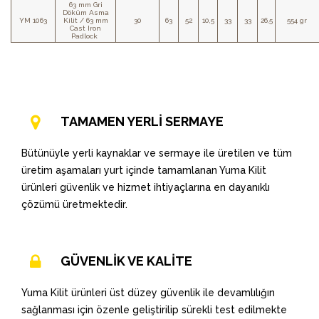
63 mm Gri
Döküm Asma
YM 1063
Kilit / 63 mm
30
63
52
10,5
33
33
26,5
554 gr
Cast Iron
Padlock
TAMAMEN YERLİ SERMAYE
Bütünüyle yerli kaynaklar ve sermaye ile üretilen ve tüm
üretim aşamaları yurt içinde tamamlanan Yuma Kilit
ürünleri güvenlik ve hizmet ihtiyaçlarına en dayanıklı
çözümü üretmektedir.
GÜVENLİK VE KALİTE
Yuma Kilit ürünleri üst düzey güvenlik ile devamlılığın
sağlanması için özenle geliştirilip sürekli test edilmekte