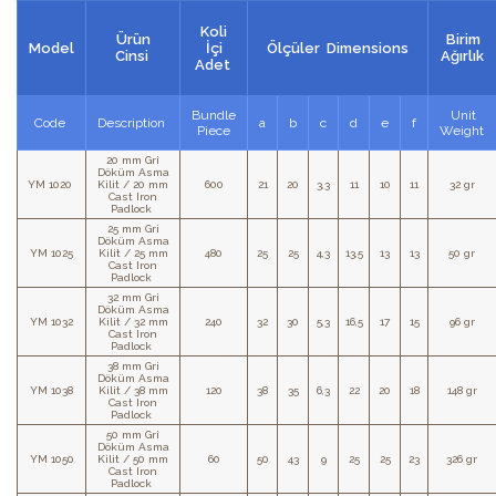
Koli
Ürün
Birim
Model
İçi
Ölçüler Dimensions
Cinsi
Ağırlık
Adet
Bundle
Unit
Code
Description
a
b
c
d
e
f
Piece
Weight
20 mm Gri
Döküm Asma
YM 1020
Kilit / 20 mm
600
21
20
3,3
11
10
11
32 gr
Cast Iron
Padlock
25 mm Gri
Döküm Asma
YM 1025
Kilit / 25 mm
480
25
25
4,3
13,5
13
13
50 gr
Cast Iron
Padlock
32 mm Gri
Döküm Asma
YM 1032
Kilit / 32 mm
240
32
30
5,3
16,5
17
15
96 gr
Cast Iron
Padlock
38 mm Gri
Döküm Asma
YM 1038
Kilit / 38 mm
120
38
35
6,3
22
20
18
148 gr
Cast Iron
Padlock
50 mm Gri
Döküm Asma
YM 1050
Kilit / 50 mm
60
50
43
9
25
25
23
326 gr
Cast Iron
Padlock