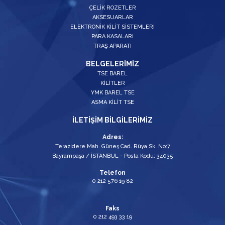
ÇELİK ROZETLER
AKSESUARLAR
ELEKTRONİK KİLİT SİSTEMLERİ
PARA KASALARI
TRAŞ APARATI
BELGELERİMİZ
TSE BAREL
KİLİTLER
YMK BAREL TSE
ASMA KİLİT TSE
İLETİŞİM BİLGİLERİMİZ
Adres:
Terazidere Mah. Güneş Cad. Rüya Sk. No:7
Bayrampaşa / İSTANBUL - Posta Kodu: 34035
Telefon
0 212 576 19 82
Faks
0 212 493 33 19