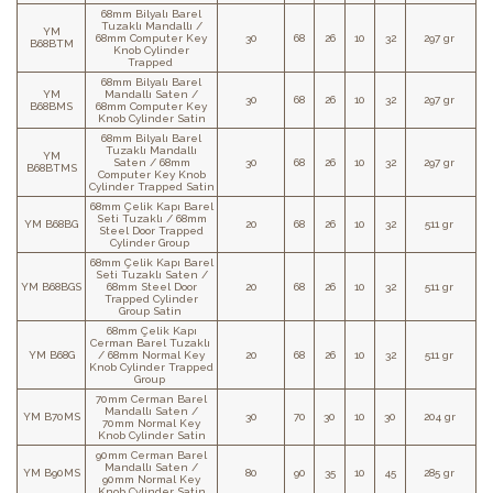
68mm Bilyalı Barel
Tuzaklı Mandallı /
YM
68mm Computer Key
30
68
26
10
32
297 gr
B68BTM
Knob Cylinder
Trapped
68mm Bilyalı Barel
YM
Mandallı Saten /
30
68
26
10
32
297 gr
B68BMS
68mm Computer Key
Knob Cylinder Satin
68mm Bilyalı Barel
Tuzaklı Mandallı
YM
Saten / 68mm
30
68
26
10
32
297 gr
B68BTMS
Computer Key Knob
Cylinder Trapped Satin
68mm Çelik Kapı Barel
Seti Tuzaklı / 68mm
YM B68BG
20
68
26
10
32
511 gr
Steel Door Trapped
Cylinder Group
68mm Çelik Kapı Barel
Seti Tuzaklı Saten /
YM B68BGS
68mm Steel Door
20
68
26
10
32
511 gr
Trapped Cylinder
Group Satin
68mm Çelik Kapı
Cerman Barel Tuzaklı
YM B68G
/ 68mm Normal Key
20
68
26
10
32
511 gr
Knob Cylinder Trapped
Group
70mm Cerman Barel
Mandallı Saten /
YM B70MS
30
70
30
10
30
204 gr
70mm Normal Key
Knob Cylinder Satin
90mm Cerman Barel
Mandallı Saten /
YM B90MS
80
90
35
10
45
285 gr
90mm Normal Key
Knob Cylinder Satin