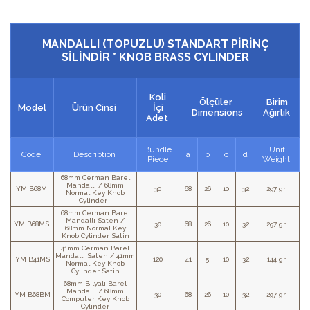
MANDALLI (TOPUZLU) STANDART PİRİNÇ
SİLİNDİR * KNOB BRASS CYLINDER
Koli
Ölçüler
Birim
Model
Ürün Cinsi
İçi
Dimensions
Ağırlık
Adet
Bundle
Unit
Code
Description
a
b
c
d
Piece
Weight
68mm Cerman Barel
Mandallı / 68mm
YM B68M
30
68
26
10
32
297 gr
Normal Key Knob
Cylinder
68mm Cerman Barel
Mandallı Saten /
YM B68MS
30
68
26
10
32
297 gr
68mm Normal Key
Knob Cylinder Satin
41mm Cerman Barel
Mandallı Saten / 41mm
YM B41MS
120
41
5
10
32
144 gr
Normal Key Knob
Cylinder Satin
68mm Bilyalı Barel
Mandallı / 68mm
YM B68BM
30
68
26
10
32
297 gr
Computer Key Knob
Cylinder