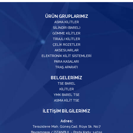
ÜRÜN GRUPLARIMIZ
ASMA KİLİTLER
SİLİNDİR (BAREL)
GÖMME KİLİTLER
TİRAJLI KİLİTLER
ÇELİK ROZETLER
AKSESUARLAR
ELEKTRONİK KİLİT SİSTEMLERİ
PARA KASALARI
TRAŞ APARATI
BELGELERİMİZ
TSE BAREL
KİLİTLER
YMK BAREL TSE
ASMA KİLİT TSE
İLETİŞİM BİLGİLERİMİZ
Adres:
Terazidere Mah. Güneş Cad. Rüya Sk. No:7
Bayrampaşa / İSTANBUL - Posta Kodu: 34035