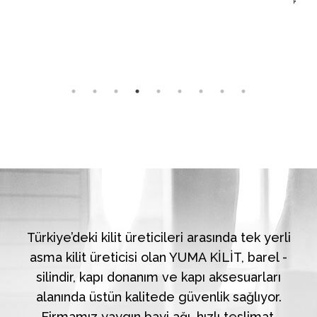
koruma sağ
Türkiye’deki kilit üreticileri arasında tek yerli
asma kilit üreticisi olan YUMA KİLİT, barel -
silindir, kapı donanım ve kapı aksesuarları
alanında üstün kalitede güvenlik sağlıyor.
Firmamız yaygın bayi ağı, hızlı teslimat,