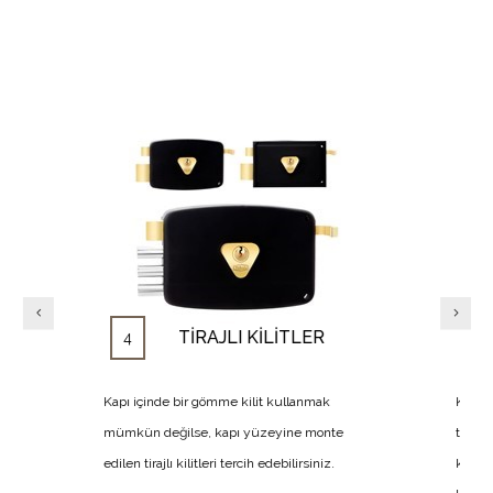
TİRAJLI KİLİTLER
4
5
Kapı içinde bir gömme kilit kullanmak
Kapı kilid
mümkün değilse, kapı yüzeyine monte
takılan çel
edilen tirajlı kilitleri tercih edebilirsiniz.
kapıdan gi