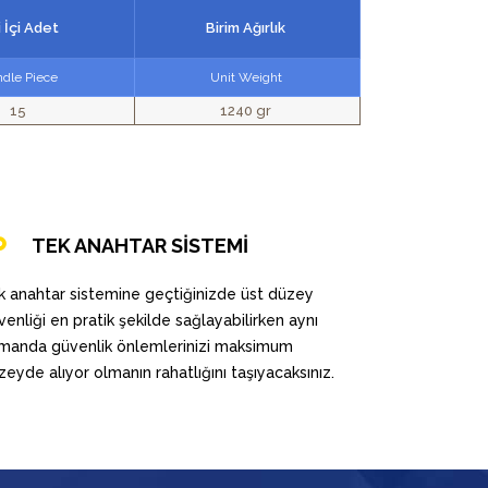
i İçi Adet
Birim Ağırlık
dle Piece
Unit Weight
15
1240 gr
TEK ANAHTAR SİSTEMİ
k anahtar sistemine geçtiğinizde üst düzey
venliği en pratik şekilde sağlayabilirken aynı
manda güvenlik önlemlerinizi maksimum
zeyde alıyor olmanın rahatlığını taşıyacaksınız.