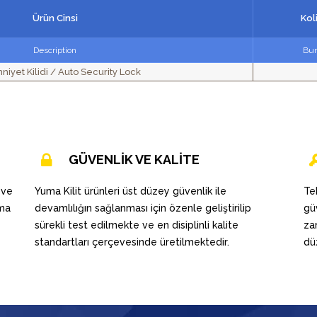
Ürün Cinsi
Kol
Description
Bun
niyet Kilidi / Auto Security Lock
GÜVENLİK VE KALİTE
 ve
Yuma Kilit ürünleri üst düzey güvenlik ile
Te
uma
devamlılığın sağlanması için özenle geliştirilip
gü
sürekli test edilmekte ve en disiplinli kalite
za
standartları çerçevesinde üretilmektedir.
dü