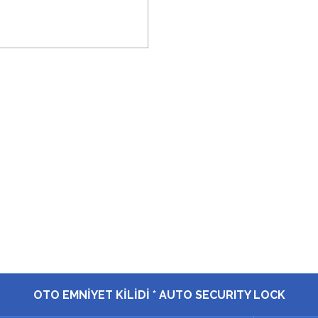
OTO EMNİYET KİLİDİ * AUTO SECURITY LOCK