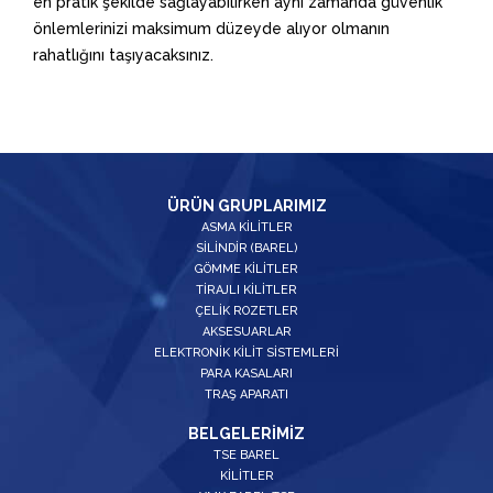
en pratik şekilde sağlayabilirken aynı zamanda güvenlik
önlemlerinizi maksimum düzeyde alıyor olmanın
rahatlığını taşıyacaksınız.
ÜRÜN GRUPLARIMIZ
ASMA KİLİTLER
SİLİNDİR (BAREL)
GÖMME KİLİTLER
TİRAJLI KİLİTLER
ÇELİK ROZETLER
AKSESUARLAR
ELEKTRONİK KİLİT SİSTEMLERİ
PARA KASALARI
TRAŞ APARATI
BELGELERİMİZ
TSE BAREL
KİLİTLER