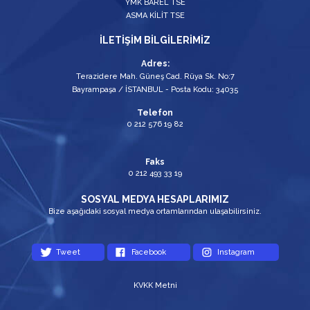
YMK BAREL TSE
ASMA KİLİT TSE
İLETİŞİM BİLGİLERİMİZ
Adres:
Terazidere Mah. Güneş Cad. Rüya Sk. No:7
Bayrampaşa / İSTANBUL - Posta Kodu: 34035
Telefon
0 212 576 19 82
Faks
0 212 493 33 19
SOSYAL MEDYA HESAPLARIMIZ
Bize aşağıdaki sosyal medya ortamlarından ulaşabilirsiniz.
Tweet
Facebook
Instagram
KVKK Metni