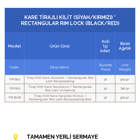
KARE TİRAJLI KİLİT (SİYAH/KIRMIZI) *
RECTANGULAR RIM LOCK (BLACK/RED)
Koli
Birim
Model
Ürün Cinsi
İçi
Ağırlık
Adet
Bundle
Unit
Code
Description
Piece
Weight
Tirajı Kilit Kare Karşılıklı / Rectangular Rim
YM 602
30
924 gr
Lock Reciprocating
Tirajı Kilit Kare Karşılıksız / Rectangular
YM 602
30
790 gr
Rim Lock Unilateral
Tirajı Kilit Kare Karşılıklı Kırmızı /
YM 602K
30
924 gr
Rectangular Rim Lock Reciprocating Red
TAMAMEN YERLİ SERMAYE